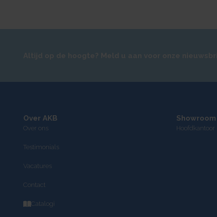
Altijd op de hoogte? Meld u aan voor onze nieuwsbr
Over AKB
Showroom
Over ons
Hoofdkantoor 
Testimonials
Vacatures
Contact
Catalogi