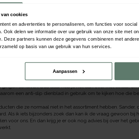
n we vanuit het restaurant de banqueting: lunches en catering v
 van cookies
en ik naar de AKB-showroom in Hengelo gegaan. Hun aanbod i
ent en advertenties te personaliseren, om functies voor social
we dit servies, de borden en bestek,
Continental
en
Amefa
zage
. Ook delen we informatie over uw gebruik van onze site met on
n orde komt: ik werk al jaren met hun mensen zoals Reindert,
Eld
e. Deze partners kunnen deze gegevens combineren met andere i
men langs, je bespreekt het en je krijgt het. Dat moet je hebbe
erzameld op basis van uw gebruik van hun services.
en ooit de twee ziekenhuizen in Zwolle werden samengevoegd i
. Daar heeft AKB ons toen enorm geholpen met de inventaris, 
Aanpassen
ijn er natuurlijk ook wel eens: bij ons was een klein nadeel d
gingen schuiven. Dus daar heb je het dan over met elkaar, en
om een anti-slip dienblad in gebruik om te kijken hoe die be
ucten die ze normaal niet in het assortiment hebben. Sander, d
d. Als ik iets bijzonders zoek dan kan ik de vraag gewoon bij 
len voor ons. En dan krijg je er ook nog advies bij over het ge
erkt.