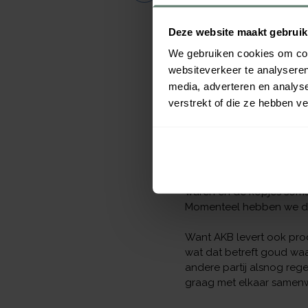
personeel. En tevens doe
Deze website maakt gebruik
Samen met een collega b
We gebruiken cookies om cont
wel heel erg goed. Toen 
websiteverkeer te analyseren
Je weet dat het bij AKB i
media, adverteren en analys
één telefoontje en ze ko
verstrekt of die ze hebben v
al goede ervaringen. To
assemblagekeuken gebouwd
ware samen aan.
Praktische probleempjes z
waren en de kopjes soms 
Momenteel hebben we daar
Want AKB levert ook prod
wat dat betreft goud waar
andere partij alsnog rege
graag met elkaar samenw