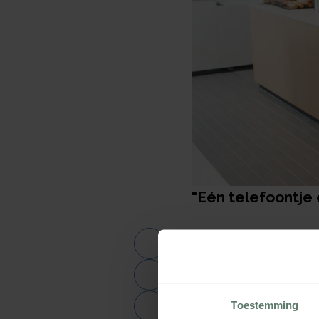
"Eén telefoontje
Herman Sieljes is operat
"Toen we vorig jaar het 
keukeninventaris: alles r
dus we zochten servies da
Toestemming
moet servies het tegen e