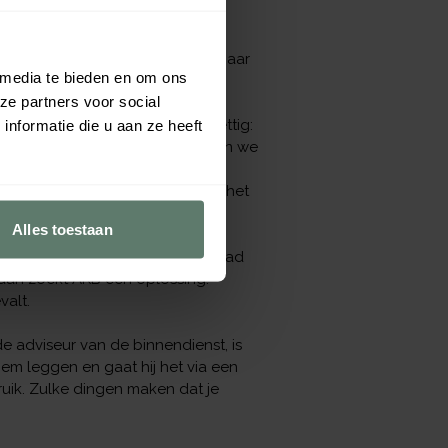
oor feesten en partijen.
s niet eens enorm uitgebreid maar
 media te bieden en om ons
n, wisten we: dit wordt het.
ze partners voor social
ert
en Sander. Dat gaat heel prettig:
nformatie die u aan ze heeft
n he? Ook uit het verleden hadden we
s er een speciale
je vliegt zo’n project dan als het
Alles toestaan
at de bestelde dienbladen best glad
 dan zoekt AKB een oplossing.
valt.
e adviseur van de binnendienst, is
hem leggen en gaat hij het via een
bruik. Zulke dingen maken dat je