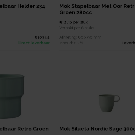
elbaar Helder 234
Mok Stapelbaar Met Oor Ret
Groen 280cc
€ 3,15
per
stuk
Verpakt per
6 stuks
810344
Afmeting:
80 x 90
mm
Direct leverbaar
Inhoud:
0,28
L
Leverb
elbaar Retro Groen
Mok Silueta Nordic Sage 300