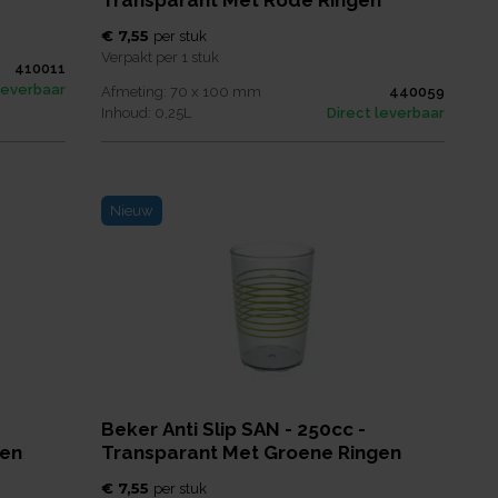
Transparant Met Rode Ringen
€ 7,55
per
stuk
Verpakt per
1 stuk
410011
leverbaar
Afmeting:
70 x 100
mm
440059
Inhoud:
0,25
L
Direct leverbaar
Nieuw
Beker Anti Slip SAN - 250cc -
gen
Transparant Met Groene Ringen
€ 7,55
per
stuk