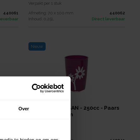
Verpakt per
1 stuk
440061
Afmeting:
70 x 100
mm
440062
leverbaar
Inhoud:
0,25
L
Direct leverbaar
Nieuw
 Rood
Beker Anti Slip SAN - 250cc - Paars
Over
Met Witte Bloem
€ 7,55
per
stuk
Verpakt per
1 stuk
 media te bieden en om ons