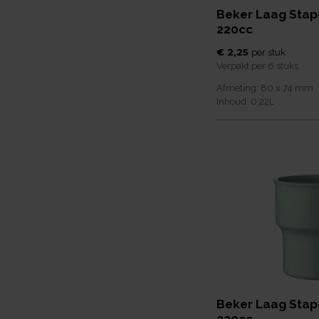
Beker Laag Stap
220cc
€ 2,25
per
stuk
Verpakt per
6 stuks
Afmeting:
80 x 74
mm
Inhoud:
0,22
L
Beker Laag Stap