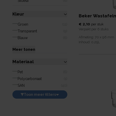
Silueta
(
6
)
Kleur
Beker Wastafelm
€ 2,10
Groen
(
11
)
per
stuk
Verpakt per
6 stuks
Transparant
(
9
)
Afmeting:
70 x 96
mm
Blauw
(
6
)
Inhoud:
0,25
L
Meer tonen
Materiaal
Pet
(
6
)
Polycarbonaat
(
1
)
SAN
(
40
)
Toon
meer
filters