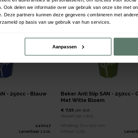
440063
Afmeting:
70 x 100
mm
Direct leverbaar
Inhoud:
0,25
L
Leverb
. Ook delen we informatie over uw gebruik van onze site met on
e. Deze partners kunnen deze gegevens combineren met andere i
erzameld op basis van uw gebruik van hun services.
Nieuw
Aanpassen
AN - 250cc - Blauw
Beker Anti Slip SAN - 250cc -
Met Witte Bloem
€ 7,55
per
stuk
Verpakt per
1 stuk
440042
Afmeting:
70 x 100
mm
Leverbaar z.s.m.
Inhoud:
0,25
L
Leverb