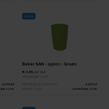
Nieuw
Beker SAN - 250cc - Groen
€ 3,95
per
stuk
Verpakt per
1 stuk
440046
Afmeting:
70 x 100
mm
440047
aar z.s.m.
Inhoud:
0,25
L
Leverbaar z.s.m.