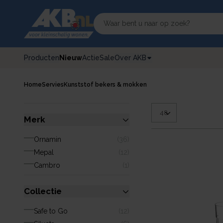
Producten
Nieuw
Actie
Sale
Over AKB
Home
Servies
Kunststof bekers & mokken
Merk
Ornamin
(
36
)
Mepal
(
12
)
Cambro
(
1
)
Collectie
Safe to Go
(
12
)