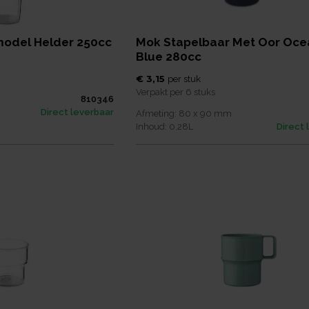
odel Helder 250cc
Mok Stapelbaar Met Oor Oce
Blue 280cc
€ 3,15
per
stuk
Verpakt per
6 stuks
810346
Direct leverbaar
Afmeting:
80 x 90
mm
Inhoud:
0,28
L
Direct 