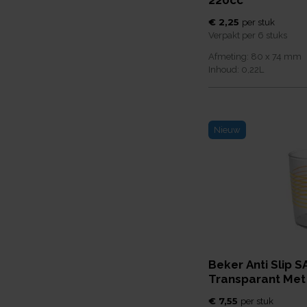
220cc
€ 2,25
per
stuk
Verpakt per
6 stuks
Afmeting:
80 x 74
mm
Inhoud:
0,22
L
Nieuw
Beker Anti Slip S
Transparant Met
€ 7,55
per
stuk