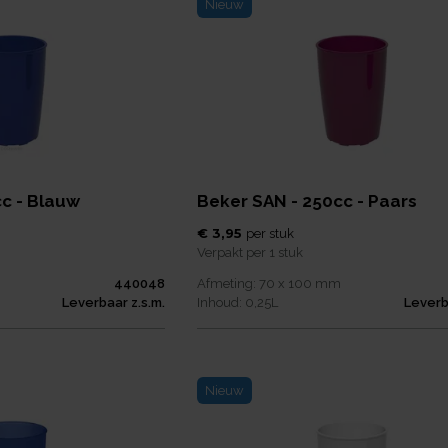
Nieuw
c - Blauw
Beker SAN - 250cc - Paars
€ 3,95
per
stuk
Verpakt per
1 stuk
440048
Afmeting:
70 x 100
mm
Leverbaar z.s.m.
Inhoud:
0,25
L
Leverb
Nieuw