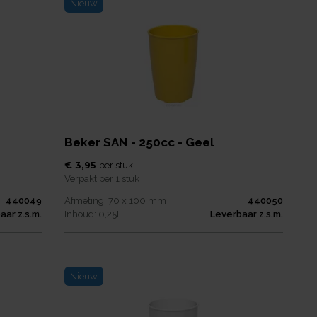
Nieuw
Beker SAN - 250cc - Geel
€ 3,95
per
stuk
Verpakt per
1 stuk
440049
Afmeting:
70 x 100
mm
440050
aar z.s.m.
Inhoud:
0,25
L
Leverbaar z.s.m.
Nieuw