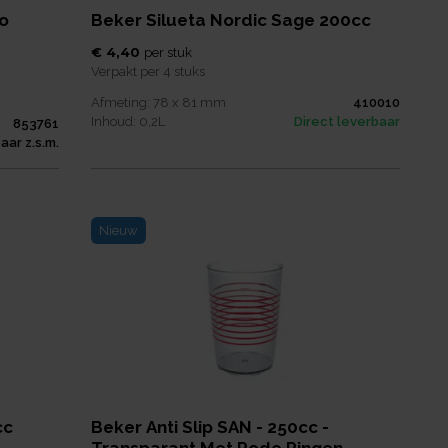
ro
Beker Silueta Nordic Sage 200cc
€ 4,40
per
stuk
Verpakt per
4 stuks
Afmeting:
78 x 81
mm
410010
Inhoud:
0,2
L
Direct leverbaar
853761
aar z.s.m.
Nieuw
cc
Beker Anti Slip SAN - 250cc -