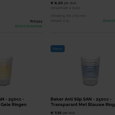
€ 6,20
per
stuk
Verpakt per
4 stuks
Afmeting:
86 x 85
mm
Inhoud:
0,3
L
Direct 
810345
Direct leverbaar
Nieuw
AN - 250cc -
Beker Anti Slip SAN - 250cc -
 Gele Ringen
Transparant Met Blauwe Rin
€ 7,55
per
stuk