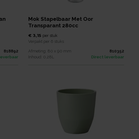
an
Mok Stapelbaar Met Oor
Transparant 280cc
€ 3,15
per
stuk
Verpakt per
6 stuks
818892
Afmeting:
80 x 90
mm
810352
leverbaar
Inhoud:
0,28
L
Direct leverbaar