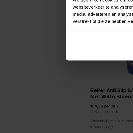
Afmeting:
70 x 100
mm
Inhoud:
0,25
L
websiteverkeer te analyseren
media, adverteren en analys
verstrekt of die ze hebben v
Nieuw
Beker Anti Slip S
Met Witte Bloem
€ 7,55
per
stuk
Verpakt per
1 stuk
Afmeting:
70 x 100
mm
Inhoud:
0,25
L