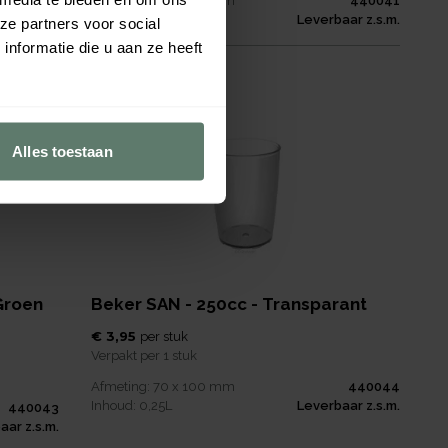
440040
Afmeting:
70 x 100
mm
440041
aar z.s.m.
Inhoud:
0,25
L
Leverbaar z.s.m.
ze partners voor social
nformatie die u aan ze heeft
Nieuw
Alles toestaan
 Groen
Beker SAN - 250cc - Transparant
€ 3,95
per
stuk
Verpakt per
1 stuk
Afmeting:
70 x 100
mm
440044
Inhoud:
0,25
L
Leverbaar z.s.m.
440043
aar z.s.m.