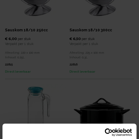
Sauskom 18/10 250cc
Sauskom 18/10 300cc
€ 6,00
€ 6,50
per
stuk
per
stuk
Verpakt per
1 stuk
Verpakt per
1 stuk
Afmeting:
220 x 100
mm
Afmeting:
225 x 100
mm
Inhoud:
0,25
L
Inhoud:
0,3
L
22815
22816
Direct leverbaar
Direct leverbaar