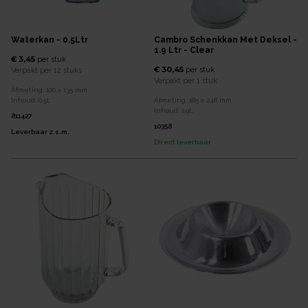
Waterkan - 0.5Ltr
Cambro Schenkkan Met Deksel -
1.9 Ltr - Clear
€ 3,45
per
stuk
€ 30,45
per
stuk
Verpakt per
12 stuks
Verpakt per
1 stuk
Afmeting:
100 x 135
mm
Inhoud:
0,5
L
Afmeting:
185 x 248
mm
Inhoud:
1,9
L
811427
10358
Leverbaar z.s.m.
Direct leverbaar