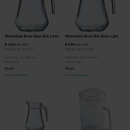
Waterkan Broc Glas Bol 1.00L
Waterkan Broc Bol Glas 1.30L
€ 4,64
€ 5,84
per
stuk
per
stuk
Verpakt per
6 stuks
Verpakt per
6 stuks
Afmeting:
125 x 185
mm
Afmeting:
138 x 220
mm
Inhoud:
1
L
Inhoud:
1,3
L
811429
811432
Direct leverbaar
Direct leverbaar