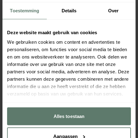
Sapkan Met Deksel Frigoverre
Ovenschotel M/d Rond Zwart
Toestemming
Details
Over
Glas 1,10L
1,00L
€ 10,80
€ 13,20
per
stuk
per
stuk
Verpakt per
1 stuk
Verpakt per
1 stuk
Deze website maakt gebruik van cookies
Afmeting:
88 x 228
mm
Afmeting:
170 x 80
mm
Inhoud:
1
L
Inhoud:
1
L
We gebruiken cookies om content en advertenties te
11425
52384
personaliseren, om functies voor social media te bieden
Direct leverbaar
Leverbaar z.s.m.
en om ons websiteverkeer te analyseren. Ook delen we
informatie over uw gebruik van onze site met onze
partners voor social media, adverteren en analyse. Deze
partners kunnen deze gegevens combineren met andere
informatie die u aan ze heeft verstrekt of die ze hebben
verzameld op basis van uw gebruik van hun services.
Alles toestaan
Waterkan Zonder Deksel PC
Waterkan-Deksel PC Blauw
Aanpassen
Blauw Transparant 1,50L
Transparant 1.50L