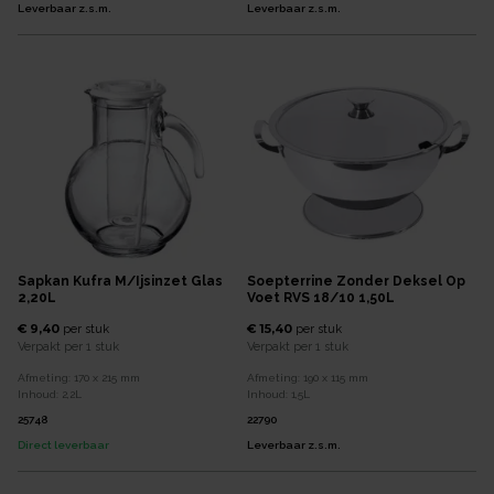
Leverbaar z.s.m.
Leverbaar z.s.m.
Sapkan Kufra M/ijsinzet Glas
Soepterrine Zonder Deksel Op
2,20L
Voet RVS 18/10 1,50L
€ 9,40
€ 15,40
per
stuk
per
stuk
Verpakt per
1 stuk
Verpakt per
1 stuk
Afmeting:
170 x 215
mm
Afmeting:
190 x 115
mm
Inhoud:
2,2
L
Inhoud:
1,5
L
25748
22790
Direct leverbaar
Leverbaar z.s.m.