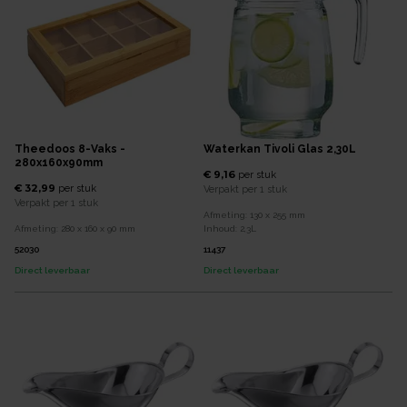
Theedoos 8-Vaks -
Waterkan Tivoli Glas 2,30L
280x160x90mm
€ 9,16
per
stuk
€ 32,99
per
stuk
Verpakt per
1 stuk
Verpakt per
1 stuk
Afmeting:
130 x 255
mm
Afmeting:
280 x 160 x 90
mm
Inhoud:
2,3
L
52030
11437
Direct leverbaar
Direct leverbaar