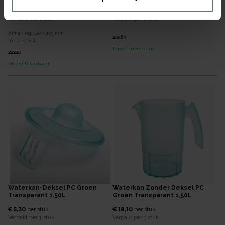
€ 18,10
€ 5,30
per
stuk
per
stuk
Verpakt per
1 stuk
Verpakt per
1 stuk
Afmeting:
120 x 195
mm
25569
Inhoud:
1,5
L
Direct leverbaar
22225
Direct leverbaar
Waterkan-Deksel PC Groen
Waterkan Zonder Deksel PC
Transparant 1.50L
Groen Transparant 1,50L
€ 5,30
€ 18,10
per
stuk
per
stuk
Verpakt per
1 stuk
Verpakt per
1 stuk