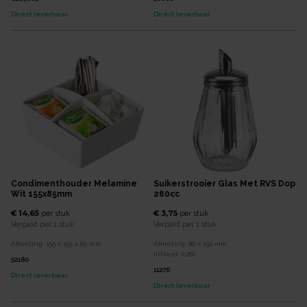
Direct leverbaar
Direct leverbaar
Condimenthouder Melamine
Suikerstrooier Glas Met RVS Dop
Wit 155x85mm
260cc
€ 14,65
€ 3,75
per
stuk
per
stuk
Verpakt per
1 stuk
Verpakt per
1 stuk
Afmeting:
155 x 155 x 85
mm
Afmeting:
80 x 150
mm
Inhoud:
0,26
L
52180
11276
Direct leverbaar
Direct leverbaar