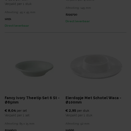
Verpakt per
1 stuk
Afmeting:
145
mm
Afmeting:
45 x 45
mm
8299790
12151
Direct leverbaar
Direct leverbaar
Fancy Ivory Theetip Set 6 St -
Eierdopje Met Schotel Waca -
Ø85mm
Ø100mm
€ 8,04
€ 2,95
per
set
per
stuk
Verpakt per
1 set
Verpakt per
1 stuk
Afmeting:
85 x 15
mm
Afmeting:
92
mm
8299603
50666