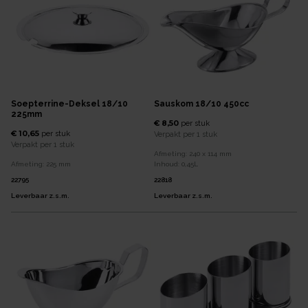
Soepterrine-Deksel 18/10
Sauskom 18/10 450cc
225mm
€ 8,50
per
stuk
€ 10,65
per
stuk
Verpakt per
1 stuk
Verpakt per
1 stuk
Afmeting:
240 x 114
mm
Afmeting:
225
mm
Inhoud:
0,45
L
22795
22818
Leverbaar z.s.m.
Leverbaar z.s.m.