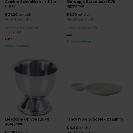
Cambro Schenkkan - 1.8 Ltr -
Eierdopje Stapelbaar RVS
Clear
85x20mm
€ 21,20
€ 1,20
per
stuk
per
stuk
Verpakt per
1 stuk
Verpakt per
1 stuk
Afmeting:
170 x 205
mm
Afmeting:
85 x 20
mm
Inhoud:
1,8
L
12153
14152
Direct leverbaar
Direct leverbaar
Eierdopje Op Voet 18/8
Fancy Ivory Schotel - Ø145mm
45x45mm
€ 4,86
per
stuk
€ 1,00
per
stuk
Verpakt per
4 stuks