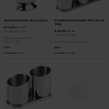
Sauskom Zwaar 18/10 250cc
Condimentenhouder RVS 18/10
3dlg
€ 14,00
per
stuk
€ 42,00
per
set
Verpakt per
1 stuk
Verpakt per
1 set
Afmeting:
190 x 100
mm
Inhoud:
0,25
L
Afmeting:
260 x 80 x 120
mm
22820
25152
Leverbaar z.s.m.
Leverbaar z.s.m.