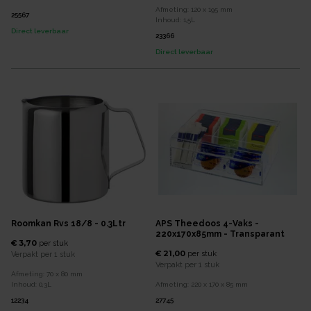
Afmeting:
120 x 195
mm
25567
Inhoud:
1,5
L
Direct leverbaar
23366
Direct leverbaar
Roomkan Rvs 18/8 - 0.3Ltr
APS Theedoos 4-Vaks -
220x170x85mm - Transparant
€ 3,70
per
stuk
€ 21,00
per
stuk
Verpakt per
1 stuk
Verpakt per
1 stuk
Afmeting:
70 x 80
mm
Inhoud:
0,3
L
Afmeting:
220 x 170 x 85
mm
12234
27745