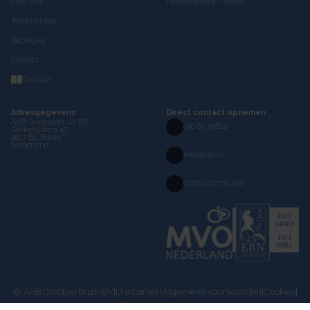
Over ons
Hoofdkantoor - Breda
Testimonials
Vacatures
Contact
Catalogi
Adresgegevens
Direct contact opnemen
AKB Grootverbruik BV
030 69 50814
Takkebijsters 47
4817 BL Breda
Nederland
info@akb.nl
Contactformulier
© AKB Grootverbruik BV
|
Disclaimer
|
Algemene voorwaarden
|
Cookies
|
Privacy statement