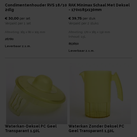
Condimentenhouder RVS 18/10
RAK Minimax Schaal Met Deksel
2dlg
- 170x185x130mm
€ 30,00
€ 39,75
per
set
per
stuk
Verpakt per
1 set
Verpakt per
2 stuks
Afmeting:
165 x 80 x 105
mm
Afmeting:
170 x 185 x 130
mm
Inhoud:
1,5
L
26780
853650
Leverbaar z.s.m.
Leverbaar z.s.m.
Waterkan-Deksel PC Geel
Waterkan Zonder Deksel PC
Transparant 1.50L
Geel Transparant 1,50L