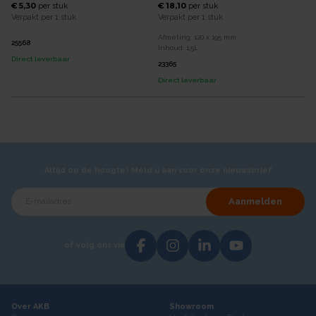
€ 5,30
€ 18,10
per
stuk
per
stuk
Verpakt per
1 stuk
Verpakt per
1 stuk
Afmeting:
120 x 195
mm
25568
Inhoud:
1,5
L
Direct leverbaar
23365
Direct leverbaar
Altijd op de hoogte? Meld u aan voor onze nieuwsbrief
Aanmelden
of volg ons via
Over AKB
Showroom