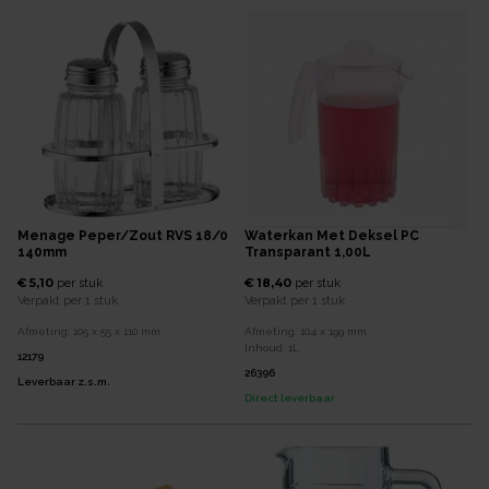
Menage Peper/zout RVS 18/0
Waterkan Met Deksel PC
140mm
Transparant 1,00L
€ 5,10
€ 18,40
per
stuk
per
stuk
Verpakt per
1 stuk
Verpakt per
1 stuk
Afmeting:
105 x 55 x 110
mm
Afmeting:
104 x 199
mm
Inhoud:
1
L
12179
26396
Leverbaar z.s.m.
Direct leverbaar