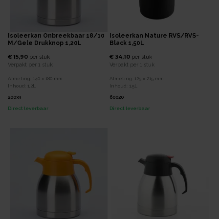
Isoleerkan Onbreekbaar 18/10
Isoleerkan Nature RVS/RVS-
M/gele Drukknop 1,20L
Black 1,50L
€ 15,90
€ 34,10
per
stuk
per
stuk
Verpakt per
1 stuk
Verpakt per
1 stuk
Afmeting:
140 x 180
mm
Afmeting:
125 x 215
mm
Inhoud:
1,2
L
Inhoud:
1,5
L
20033
60020
Direct leverbaar
Direct leverbaar