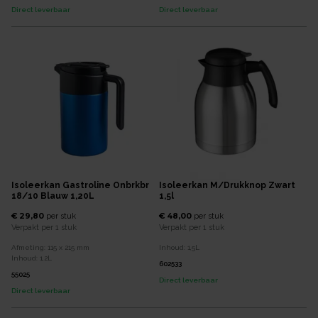
Direct leverbaar
Direct leverbaar
Isoleerkan Gastroline Onbrkbr
Isoleerkan M/drukknop Zwart
18/10 Blauw 1,20L
1,5l
€ 29,80
€ 48,00
per
stuk
per
stuk
Verpakt per
1 stuk
Verpakt per
1 stuk
Afmeting:
115 x 215
mm
Inhoud:
1,5
L
Inhoud:
1,2
L
602533
55025
Direct leverbaar
Direct leverbaar