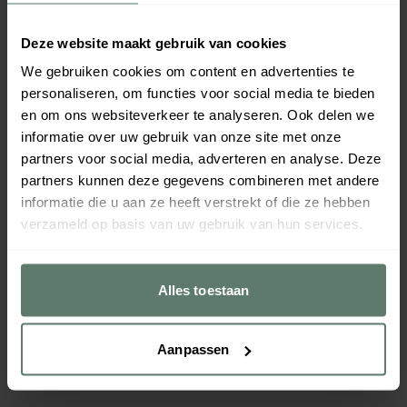
€ 13,25
€ 22,70
per
stuk
per
stuk
Verpakt per
1 stuk
Verpakt per
1 stuk
Deze website maakt gebruik van cookies
Afmeting:
140 x 175
mm
Afmeting:
140 x 235
mm
Inhoud:
1
L
Inhoud:
2
L
We gebruiken cookies om content en advertenties te
20871
20036
personaliseren, om functies voor social media te bieden
Direct leverbaar
Direct leverbaar
en om ons websiteverkeer te analyseren. Ook delen we
informatie over uw gebruik van onze site met onze
partners voor social media, adverteren en analyse. Deze
partners kunnen deze gegevens combineren met andere
informatie die u aan ze heeft verstrekt of die ze hebben
verzameld op basis van uw gebruik van hun services.
Alles toestaan
Isoleerkan Onbreekbaar 18/10
Isoleerkan Onbreekbaar 18/10
M/gele Schroefdop 1.5Ltr
M/gele Drukknop 2,00L
Aanpassen
€ 14,25
€ 22,70
per
stuk
per
stuk
Verpakt per
1 stuk
Verpakt per
1 stuk