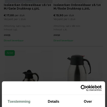
Isoleerkan Onbreekbaar 18/10
Isoleerkan Onbreekbaar 18/10
M/gele Drukknop 1,50L
M/rode Drukknop 1,20L
€ 17,00
€ 15,90
per
stuk
per
stuk
Verpakt per
1 stuk
Verpakt per
1 stuk
Afmeting:
140 x 195
mm
Afmeting:
140 x 180
mm
Inhoud:
1,5
L
Inhoud:
1,2
L
20035
20032
Direct leverbaar
Direct leverbaar
Actie
Isoleerkan Onbreekbaar 18/10
Isoleerkan Onbreekbaar 18/10
Toestemming
Details
Over
M/zwarte Schroefdop 1.0L
M/rode Drukknop 2,00L