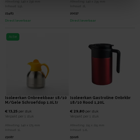
Afmeting:
140 x 230
mm
Afmeting:
140 x 235
mm
Inhoud:
1,5
L
Inhoud:
2
L
23483
20037
Direct leverbaar
Direct leverbaar
Actie
Isoleerkan Onbreekbaar 18/10
Isoleerkan Gastroline Onbrkbr
M/gele Schroefdop 1.0Ltr
18/10 Rood 1,20L
€ 13,25
€ 29,80
per
stuk
per
stuk
Verpakt per
1 stuk
Verpakt per
1 stuk
Afmeting:
140 x 175
mm
Afmeting:
115 x 215
mm
Inhoud:
1
L
Inhoud:
1,2
L
23087
55026