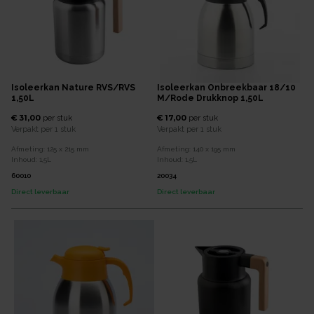
Isoleerkan Nature RVS/RVS
Isoleerkan Onbreekbaar 18/10
1,50L
M/rode Drukknop 1,50L
€ 31,00
€ 17,00
per
stuk
per
stuk
Verpakt per
1 stuk
Verpakt per
1 stuk
Afmeting:
125 x 215
mm
Afmeting:
140 x 195
mm
Inhoud:
1,5
L
Inhoud:
1,5
L
60010
20034
Direct leverbaar
Direct leverbaar