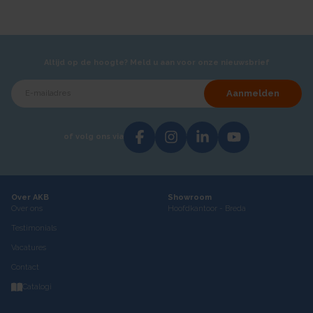
Altijd op de hoogte? Meld u aan voor onze nieuwsbrief
Aanmelden
of volg ons via
Over AKB
Showroom
Over ons
Hoofdkantoor - Breda
Testimonials
Vacatures
Contact
Catalogi