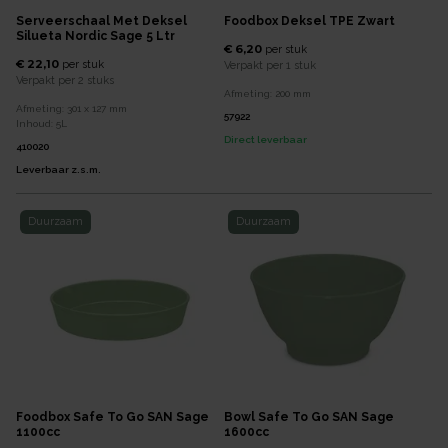
Serveerschaal Met Deksel
Foodbox Deksel TPE Zwart
Silueta Nordic Sage 5 Ltr
€ 6,20
per
stuk
€ 22,10
per
stuk
Verpakt per
1 stuk
Verpakt per
2 stuks
Afmeting:
200
mm
Afmeting:
301 x 127
mm
57922
Inhoud:
5
L
Direct leverbaar
410020
Leverbaar z.s.m.
Duurzaam
Duurzaam
Foodbox Safe To Go SAN Sage
Bowl Safe To Go SAN Sage
1100cc
1600cc