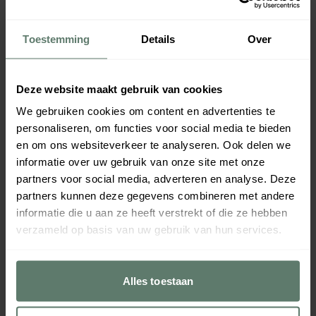
Leverbaar z.s.m.
Toestemming
Details
Over
Duurzaam
Duurzaam
Deze website maakt gebruik van cookies
We gebruiken cookies om content en advertenties te
personaliseren, om functies voor social media te bieden
en om ons websiteverkeer te analyseren. Ook delen we
informatie over uw gebruik van onze site met onze
partners voor social media, adverteren en analyse. Deze
Inzet 1/4 Foodbox SAN Helder
Inzet 1/2 Foodbox SAN Helder
partners kunnen deze gegevens combineren met andere
180cc
380cc
informatie die u aan ze heeft verstrekt of die ze hebben
€ 3,75
€ 6,20
per
stuk
per
stuk
Verpakt per
1 stuk
Verpakt per
1 stuk
verzameld op basis van uw gebruik van hun services.
Inhoud:
0,18
L
Inhoud:
0,38
L
61479
61480
Leverbaar z.s.m.
Leverbaar z.s.m.
Alles toestaan
Duurzaam
Duurzaam