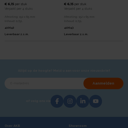
€ 6,15
€ 6,15
per
stuk
per
stuk
Verpakt per
4 stuks
Verpakt per
4 stuks
Afmeting:
152 x 65
mm
Afmeting:
152 x 65
mm
Inhoud:
0,75
L
Inhoud:
0,75
L
410042
410043
Leverbaar z.s.m.
Leverbaar z.s.m.
Altijd op de hoogte? Meld u aan voor onze nieuwsbrief
Aanmelden
of volg ons via
Over AKB
Showroom