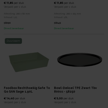
€ 11,85
€ 11,85
per
stuk
per
stuk
Verpakt per
1 stuk
Verpakt per
1 stuk
Afmeting:
200 x 60
mm
Afmeting:
200 x 105
mm
Inhoud:
1,1
L
Inhoud:
1,6
L
58290
58249
Direct leverbaar
Direct leverbaar
Duurzaam
Foodbox Rechthoekig Safe To
Bowl-Deksel TPE Zwart Tbv
Go SAN Sage 1,90L
800cc - 58250
€ 14,40
€ 5,00
per
stuk
per
stuk
Verpakt per
1 stuk
Verpakt per
1 stuk