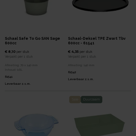
Schaal Safe To Go SAN Sage
Schaal-Deksel TPE Zwart Tbv
600cc
600cc - 61541
€ 8,10
€ 4,35
per
stuk
per
stuk
Verpakt per
1 stuk
Verpakt per
1 stuk
Afmeting:
70 x 140
mm
Afmeting:
140
mm
Inhoud:
0,6
L
61542
61541
Leverbaar z.s.m.
Leverbaar z.s.m.
Sale
Duurzaam