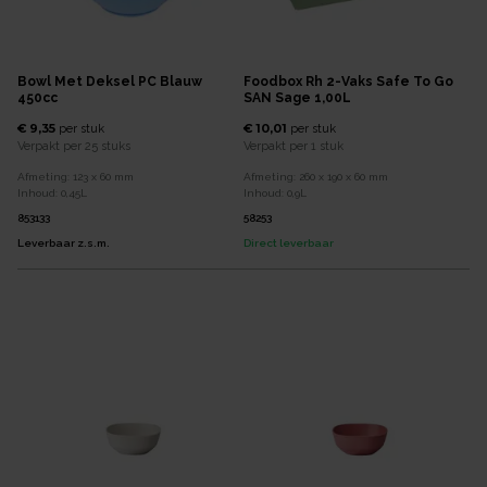
Bowl Met Deksel PC Blauw
Foodbox Rh 2-Vaks Safe To Go
450cc
SAN Sage 1,00L
€ 9,35
€ 10,01
per
stuk
per
stuk
Verpakt per
25 stuks
Verpakt per
1 stuk
Afmeting:
123 x 60
mm
Afmeting:
260 x 190 x 60
mm
Inhoud:
0,45
L
Inhoud:
0,9
L
853133
58253
Leverbaar z.s.m.
Direct leverbaar