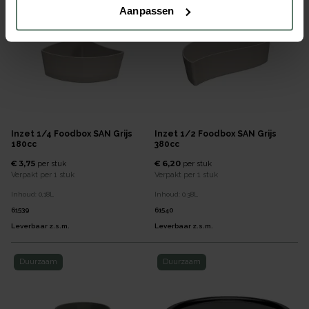
Aanpassen
Inzet 1/4 Foodbox SAN Grijs
Inzet 1/2 Foodbox SAN Grijs
180cc
380cc
€ 3,75
€ 6,20
per
stuk
per
stuk
Verpakt per
1 stuk
Verpakt per
1 stuk
Inhoud:
0,18
L
Inhoud:
0,38
L
61539
61540
Leverbaar z.s.m.
Leverbaar z.s.m.
Duurzaam
Duurzaam