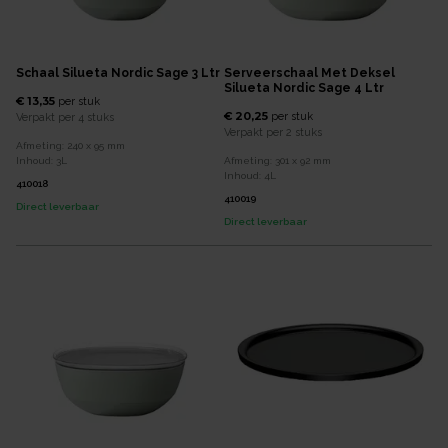
Schaal Silueta Nordic Sage 3 Ltr
Serveerschaal Met Deksel
Silueta Nordic Sage 4 Ltr
€ 13,35
per
stuk
€ 20,25
per
stuk
Verpakt per
4 stuks
Verpakt per
2 stuks
Afmeting:
240 x 95
mm
Inhoud:
3
L
Afmeting:
301 x 92
mm
Inhoud:
4
L
410018
410019
Direct leverbaar
Direct leverbaar