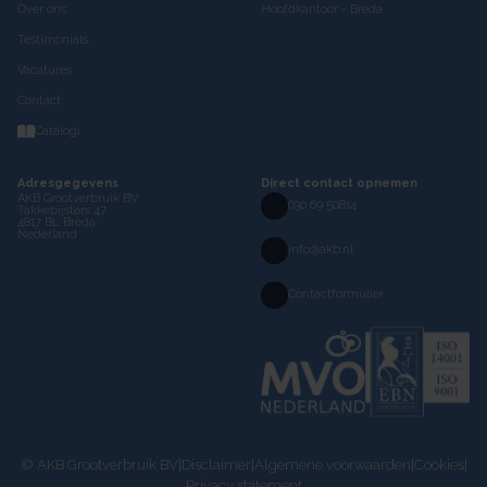
Over ons
Hoofdkantoor - Breda
Testimonials
Vacatures
Contact
Catalogi
Adresgegevens
Direct contact opnemen
AKB Grootverbruik BV
030 69 50814
Takkebijsters 47
4817 BL Breda
Nederland
info@akb.nl
Contactformulier
© AKB Grootverbruik BV
|
Disclaimer
|
Algemene voorwaarden
|
Cookies
|
Privacy statement