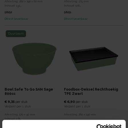
Afmeting:
260 x 190 x 60
mm
Afmeting:
175
mm
Inhoud:
1,9
L
Inhoud:
0,8
L
58252
58251
Direct leverbaar
Direct leverbaar
Duurzaam
Bowl Safe To Go SAN Sage
Foodbox-Deksel Rechthoekig
800cc
TPE Zwart
€ 9,35
€ 6,90
per
stuk
per
stuk
Verpakt per
1 stuk
Verpakt per
1 stuk
Afmeting:
170 x 90
mm
Afmeting:
260 x 190
mm
Inhoud:
0,8
L
58254
58250
Leverbaar z.s.m.