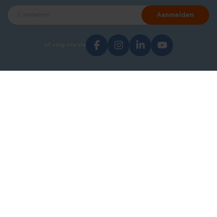
Aanmelden
of volg ons via
Over AKB
Showroom
Over ons
Hoofdkantoor - Breda
Testimonials
Vacatures
Contact
Catalogi
Adresgegevens
Direct contact opnemen
AKB Grootverbruik BV
030 69 50814
Takkebijsters 47
4817 BL Breda
Nederland
info@akb.nl