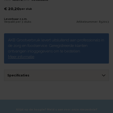
€ 20,20
per
stuk
Leverbaar z.s.m.
Verpakt per
3 stuks
Artikelnummer:
852013
AKB Grootverbruik levert uitsluitend aan professionals in
de zorg en foodservice. Geregistreerde klanten
ontvangen inloggegevens om te bestellen.
Meer informatie
Specificaties
Altijd op de hoogte? Meld u aan voor onze nieuwsbrief