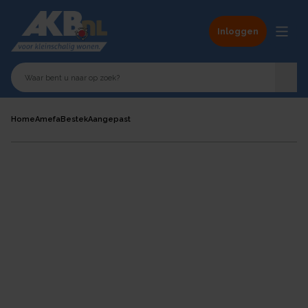
Inloggen
Home
Amefa
Bestek
Aangepast