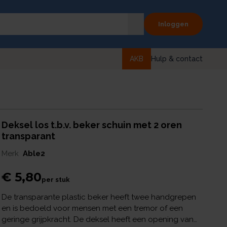
Inloggen
AKB
Hulp & contact
Deksel los t.b.v. beker schuin met 2 oren
transparant
Merk
Able2
€ 5,80
per
stuk
De transparante plastic beker heeft twee handgrepen
en is bedoeld voor mensen met een tremor of een
geringe grijpkracht. De deksel heeft een opening van