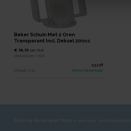
Beker Schuin Met 2 Oren
Transparant Incl. Deksel 200cc
€ 18,10
per
stuk
Verpakt per
1 stuk
53338
Inhoud:
0,2
L
Direct leverbaar
Altijd op de hoogte? Meld u aan voor onze nieuwsbr