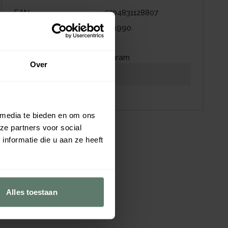
EAN
5704831128807
NZI nummer
441990
Afmetingen
Gewicht
0
gram
Over
Download productblad
Download afbeeldingen
 media te bieden en om ons
ze partners voor social
nformatie die u aan ze heeft
Alles toestaan