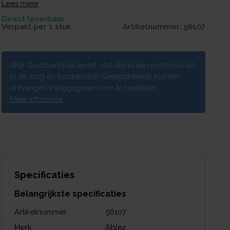
5mm en is los verkrijgbaar. Geschikt voor de magnetron.
Lees meer
Direct leverbaar
Verpakt per
1 stuk
Artikelnummer:
56107
AKB Grootverbruik levert uitsluitend aan professionals
in de zorg en foodservice. Geregistreerde klanten
ontvangen inloggegevens om te bestellen.
Meer informatie
Specificaties
Belangrijkste specificaties
Artikelnummer
56107
Merk
Able2