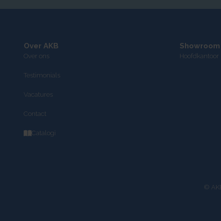
Over AKB
Showroom
Over ons
Hoofdkantoor 
Testimonials
Vacatures
Contact
Catalogi
© AKB