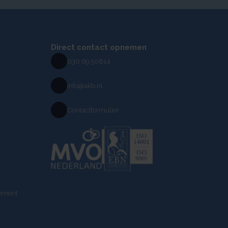
Direct contact opnemen
030 69 50814
info@akb.nl
Contactformulier
tement