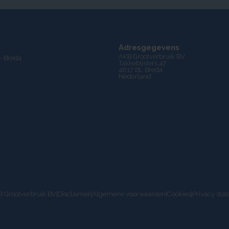
Adresgegevens
AKB Grootverbruik BV
- Breda
Takkebijsters 47
4817 BL Breda
Nederland
 Grootverbruik BV
|
Disclaimer
|
Algemene voorwaarden
|
Cookies
|
Privacy sta