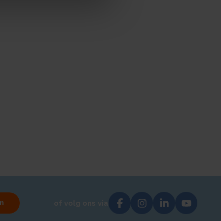
n
of volg ons via