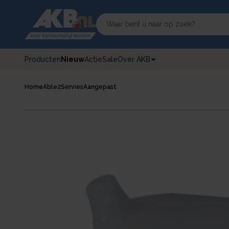
Producten
Nieuw
Actie
Sale
Over AKB
Home
Able2
Servies
Aangepast