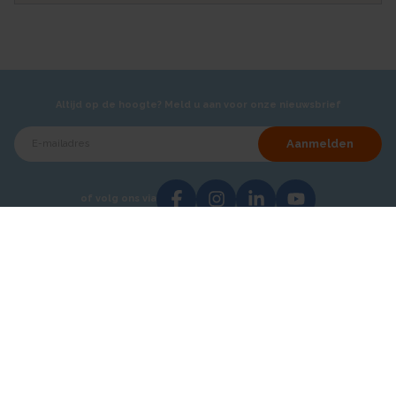
Altijd op de hoogte? Meld u aan voor onze nieuwsbrief
Aanmelden
of volg ons via
Over AKB
Showroom
Over ons
Hoofdkantoor - Breda
Testimonials
Vacatures
Contact
Catalogi