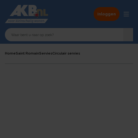
Inloggen
Home
Saint Romain
Servies
Circulair servies