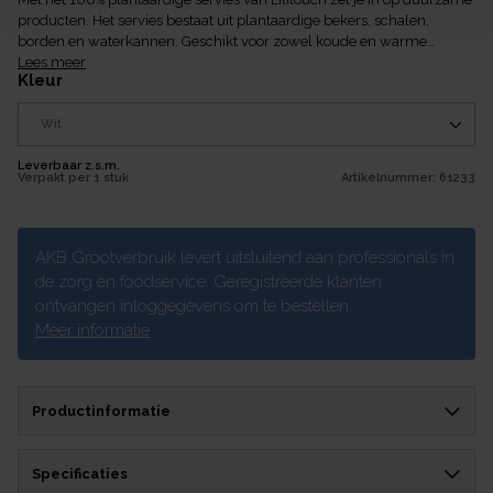
producten. Het servies bestaat uit plantaardige bekers, schalen,
borden en waterkannen. Geschikt voor zowel koude en warme
gerechten. Het gehele assortiment is biobased, biologisch afbreekbaar
Lees meer
kleur
en composteerbaar. Zowel inzetbaar voor huishoudelijk- en
professioneel gebruik.
Leverbaar z.s.m.
Verpakt per
1 stuk
Artikelnummer:
61233
AKB Grootverbruik levert uitsluitend aan professionals in
de zorg en foodservice. Geregistreerde klanten
ontvangen inloggegevens om te bestellen.
Meer informatie
Productinformatie
Specificaties