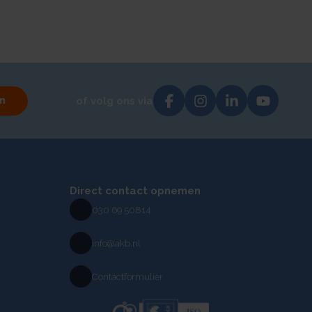
n
of volg ons via
Direct contact opnemen
030 69 50814
info@akb.nl
Contactformulier