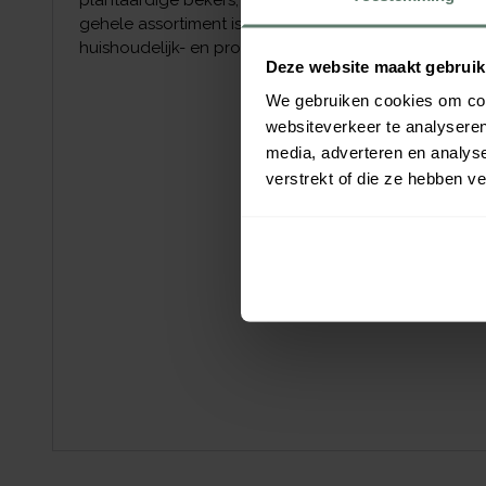
plantaardige bekers, schalen, borden en waterkann
gehele assortiment is biobased, biologisch afbreek
huishoudelijk- en professioneel gebruik.
Deze website maakt gebruik
We gebruiken cookies om cont
websiteverkeer te analyseren
media, adverteren en analys
verstrekt of die ze hebben v