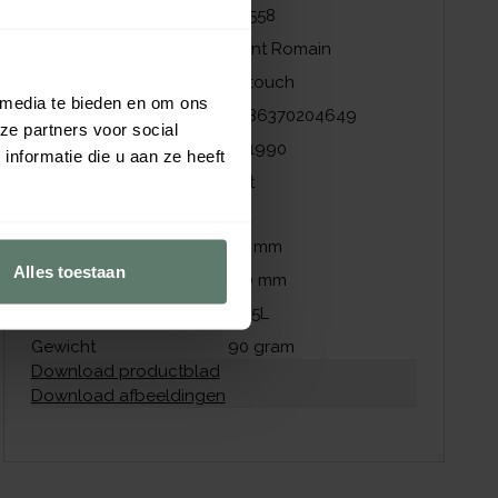
Artikelnummer
56558
Merk
Saint Romain
Collectie
Lilitouch
 media te bieden en om ons
EAN
3486370204649
ze partners voor social
NZI nummer
441990
nformatie die u aan ze heeft
Kleur
Wit
Afmetingen
Hoogte
60
mm
Alles toestaan
Diameter
120
mm
Inhoud
0,45
L
Gewicht
90
gram
Download productblad
Download afbeeldingen