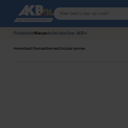
Producten
Nieuw
Actie
Sale
Over AKB
Home
Saint Romain
Servies
Circulair servies