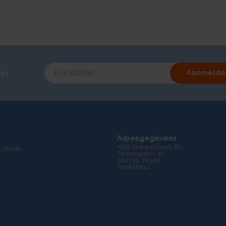
Aanmelde
ief
Adresgegevens
AKB Grootverbruik BV
- Breda
Takkebijsters 47
4817 BL Breda
Nederland