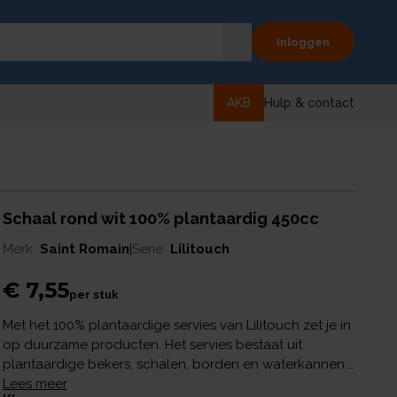
Inloggen
AKB
Hulp & contact
Schaal rond wit 100% plantaardig 450cc
Merk
Saint Romain
|
Serie
Lilitouch
€ 7,55
per
stuk
Met het 100% plantaardige servies van Lilitouch zet je in
op duurzame producten. Het servies bestaat uit
plantaardige bekers, schalen, borden en waterkannen.
Geschikt voor zowel koude en warme gerechten. Het
Lees meer