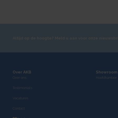
Altijd op de hoogte? Meld u aan voor onze nieuwsbr
Over AKB
Showroom
Over ons
Hoofdkantoor 
Testimonials
Vacatures
Contact