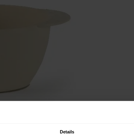
e in op duurzame producten. Het servies bestaat uit
Details