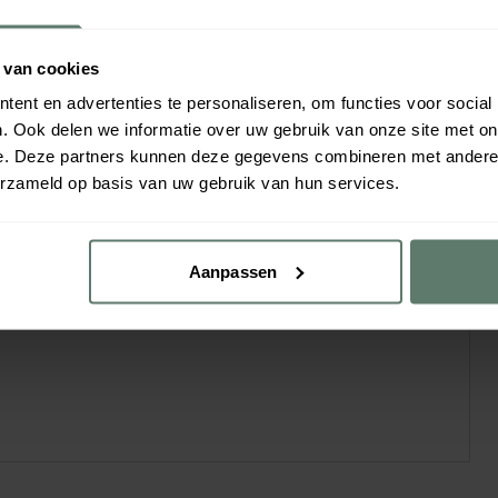
en. Geschikt voor zowel koude en warme gerechten. Het
baar en composteerbaar. Zowel inzetbaar voor
 van cookies
ent en advertenties te personaliseren, om functies voor social
. Ook delen we informatie over uw gebruik van onze site met on
e. Deze partners kunnen deze gegevens combineren met andere i
erzameld op basis van uw gebruik van hun services.
Aanpassen