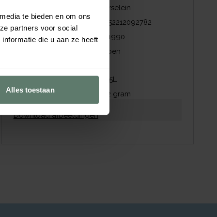
Materiaal
Porselein
 media te bieden en om ons
EAN
4052212092782
ze partners voor social
NZI nummer
441990
nformatie die u aan ze heeft
Kleur
Groen
Afmetingen
Inhoud
0,25
L
Alles toestaan
Gewicht
252
gram
Download productblad
Download afbeeldingen