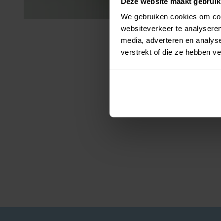
Deze website maakt gebruik
We gebruiken cookies om cont
websiteverkeer te analyseren
media, adverteren en analys
verstrekt of die ze hebben v