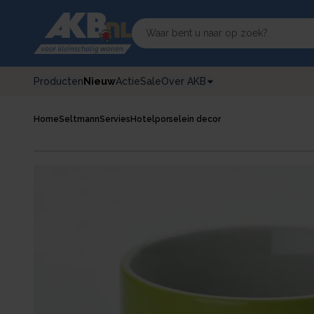
Producten
Nieuw
Actie
Sale
Over AKB
Home
Seltmann
Servies
Hotelporselein decor