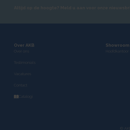
Altijd op de hoogte? Meld u aan voor onze nieuwsbr
Over AKB
Showroom
Over ons
Hoofdkantoor 
Testimonials
Vacatures
Contact
Catalogi
© AKB