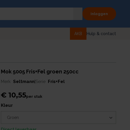
Inloggen
AKB
Hulp & contact
Mok 5005 Fris+Fel groen 250cc
Merk
Seltmann
|
Serie
Fris+Fel
€ 10,55
per
stuk
kleur
Direct leverbaar