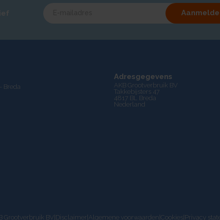
Aanmelde
ief
Adresgegevens
AKB Grootverbruik BV
- Breda
Takkebijsters 47
4817 BL Breda
Nederland
 Grootverbruik BV
|
Disclaimer
|
Algemene voorwaarden
|
Cookies
|
Privacy sta