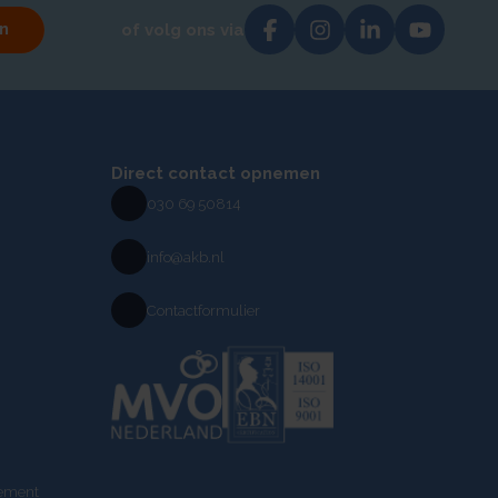
n
of volg ons via
Direct contact opnemen
030 69 50814
info@akb.nl
Contactformulier
tement