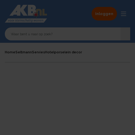
Inloggen
Home
Seltmann
Servies
Hotelporselein decor