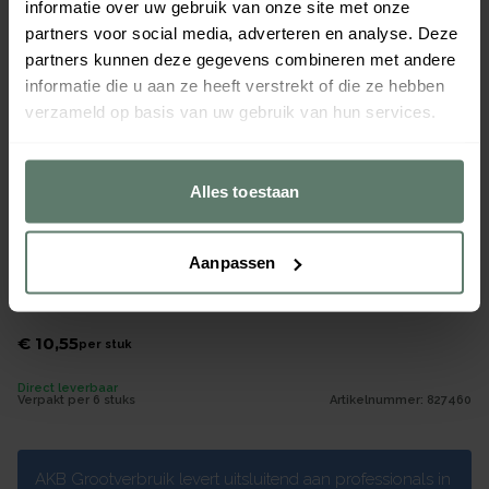
informatie over uw gebruik van onze site met onze
partners voor social media, adverteren en analyse. Deze
partners kunnen deze gegevens combineren met andere
informatie die u aan ze heeft verstrekt of die ze hebben
verzameld op basis van uw gebruik van hun services.
Alles toestaan
Aanpassen
Mok 5005 Fris+Fel geel 250cc
Merk
Seltmann
|
Serie
Fris+Fel
€ 10,55
per
stuk
Direct leverbaar
Verpakt per
6 stuks
Artikelnummer:
827460
AKB Grootverbruik levert uitsluitend aan professionals in