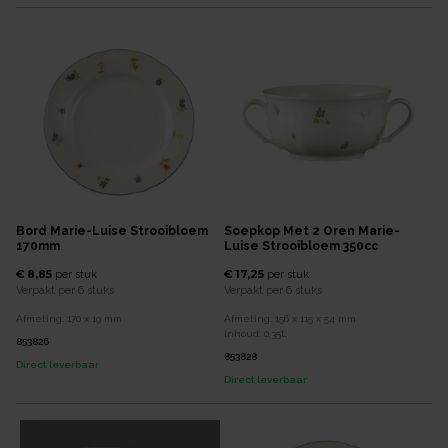
Bord Marie-Luise Strooibloem
Soepkop Met 2 Oren Marie-
170mm
Luise Strooibloem 350cc
€ 8,85
€ 17,25
per
stuk
per
stuk
Verpakt per
6 stuks
Verpakt per
6 stuks
Afmeting:
170 x 19
mm
Afmeting:
156 x 115 x 54
mm
Inhoud:
0,35
L
853826
853828
Direct leverbaar
Direct leverbaar