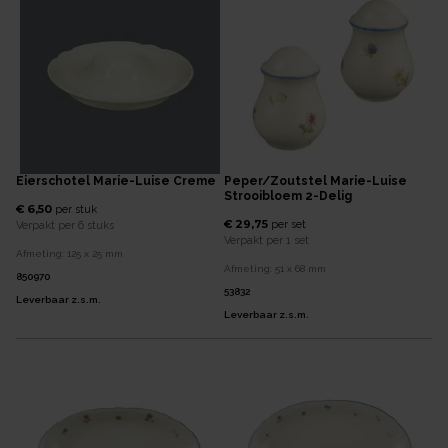
Eierschotel Marie-Luise Creme
Peper/zoutstel Marie-Luise
Strooibloem 2-Delig
€ 6,50
per
stuk
€ 29,75
per
set
Verpakt per
6 stuks
Verpakt per
1 set
Afmeting:
125 x 25
mm
Afmeting:
51 x 68
mm
850970
53832
Leverbaar z.s.m.
Leverbaar z.s.m.