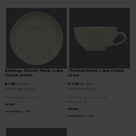
Soepkop-Schotel Marie-Luise
Theekop Marie-Luise Creme
Creme 160mm
210cc
€ 7,65
€ 7,45
per
stuk
per
stuk
Verpakt per
6 stuks
Verpakt per
6 stuks
Afmeting:
160 x 24
mm
Afmeting:
115 x 95 x 50
mm
Inhoud:
0,21
L
850950
850965
Leverbaar z.s.m.
Leverbaar z.s.m.