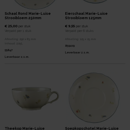
Schaal Rond Marie-Luise
Eierschaal Marie-Luise
Strooibloem 250mm
Strooibloem 125mm
€ 25,00
€ 9,55
per
stuk
per
stuk
Verpakt per
1 stuk
Verpakt per
6 stuks
Afmeting:
250 x 83
mm
Afmeting:
125 x 25
mm
Inhoud:
2,05
L
859109
55847
Leverbaar z.s.m.
Leverbaar z.s.m.
Theekop Marie-Luise
Soepkopschotel Marie-Luise