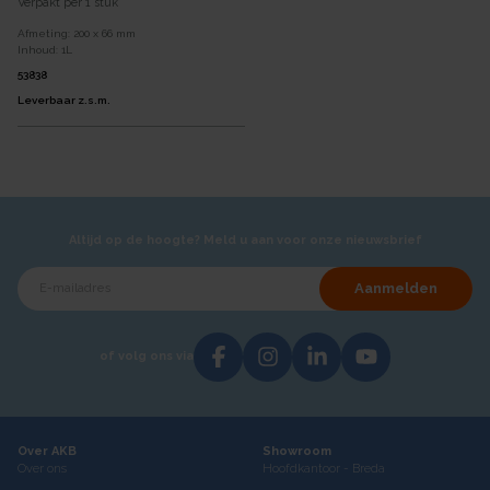
Verpakt per
1 stuk
Afmeting:
200 x 66
mm
Inhoud:
1
L
53838
Leverbaar z.s.m.
Altijd op de hoogte? Meld u aan voor onze nieuwsbrief
Aanmelden
of volg ons via
Over AKB
Showroom
Over ons
Hoofdkantoor - Breda