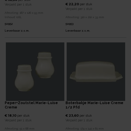
€ 22,20
per
stuk
Verpakt per
1 stuk
Verpakt per
1 stuk
Afmeting:
187 x 126 x 93
mm
Inhoud:
0,6
L
Afmeting:
310 x 210 x 33
mm
50952
50953
Leverbaar z.s.m.
Leverbaar z.s.m.
Peper+zoutstel Marie-Luise
Boterbakje Marie-Luise Creme
Creme
1/2 Pfd
€ 18,10
€ 23,60
per
stuk
per
stuk
Verpakt per
1 stuk
Verpakt per
1 stuk
Afmeting:
51 x 68
mm
Afmeting:
174 x 141 x 61
mm