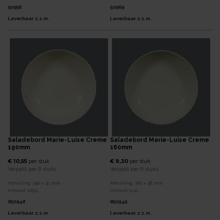
50956
50969
Leverbaar z.s.m.
Leverbaar z.s.m.
Saladebord Marie-Luise Creme
Saladebord Marie-Luise Creme
190mm
160mm
€ 10,55
€ 9,30
per
stuk
per
stuk
Verpakt per
6 stuks
Verpakt per
6 stuks
Afmeting:
190 x 41
mm
Afmeting:
160 x 38
mm
Inhoud:
0,65
L
Inhoud:
0,4
L
850948
850949
Leverbaar z.s.m.
Leverbaar z.s.m.