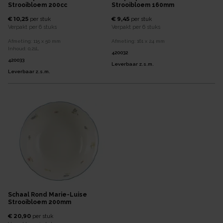
Strooibloem 200cc
Strooibloem 160mm
€ 10,25
€ 9,45
per
stuk
per
stuk
Verpakt per
6 stuks
Verpakt per
6 stuks
Afmeting:
115 x 50
mm
Afmeting:
161 x 24
mm
Inhoud:
0,21
L
420032
420033
Leverbaar z.s.m.
Leverbaar z.s.m.
Schaal Rond Marie-Luise
Strooibloem 200mm
€ 20,90
per
stuk