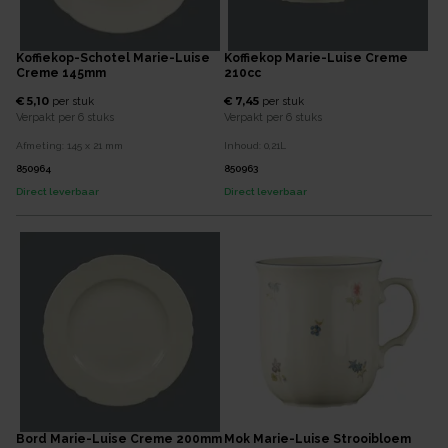
Koffiekop-Schotel Marie-Luise
Koffiekop Marie-Luise Creme
Creme 145mm
210cc
€ 5,10
€ 7,45
per
stuk
per
stuk
Verpakt per
6 stuks
Verpakt per
6 stuks
Afmeting:
145 x 21
mm
Inhoud:
0,21
L
850964
850963
Direct leverbaar
Direct leverbaar
Bord Marie-Luise Creme 200mm
Mok Marie-Luise Strooibloem