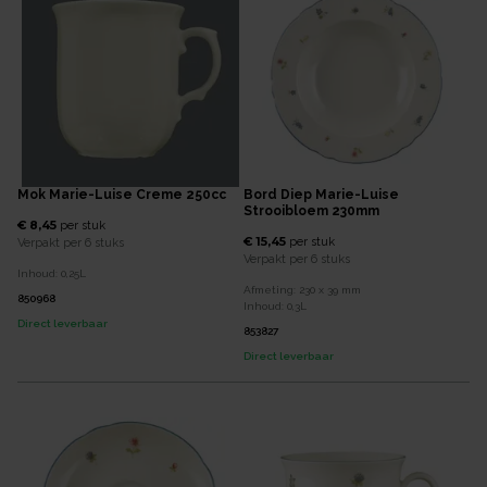
Mok Marie-Luise Creme 250cc
Bord Diep Marie-Luise
Strooibloem 230mm
€ 8,45
per
stuk
€ 15,45
per
stuk
Verpakt per
6 stuks
Verpakt per
6 stuks
Inhoud:
0,25
L
Afmeting:
230 x 39
mm
850968
Inhoud:
0,3
L
Direct leverbaar
853827
Direct leverbaar