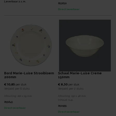
Leverbaar z.s.m.
853830
Direct leverbaar
Bord Marie-Luise Strooibloem
Schaal Marie-Luise Creme
200mm
150mm
€ 10,85
€ 8,30
per
stuk
per
stuk
Verpakt per
6 stuks
Verpakt per
2 stuks
Afmeting:
200 x 19
mm
Afmeting:
150 x 48
mm
Inhoud:
0,4
L
855845
850955
Direct leverbaar
Direct leverbaar