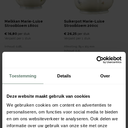
Melkkan Marie-Luise
Suikerpot Marie-Luise
Strooibloem 180cc
Strooibloem 200cc
€ 16,80
€ 26,25
per
stuk
per
stuk
Verpakt per
1 stuk
Verpakt per
1 stuk
Inhoud:
0,18
L
Afmeting:
89 x 103
mm
Inhoud:
0,2
L
53834
53833
Direct leverbaar
Direct leverbaar
Toestemming
Details
Over
Deze website maakt gebruik van cookies
We gebruiken cookies om content en advertenties te
personaliseren, om functies voor social media te bieden
en om ons websiteverkeer te analyseren. Ook delen we
informatie over uw gebruik van onze site met onze