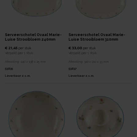
Serveerschotel Ovaal Marie-
Serveerschotel Ovaal Marie-
Luise Strooibloem 240mm
Luise Strooibloem 310mm
€ 21,45
€ 33,00
per
stuk
per
stuk
Verpakt per
1 stuk
Verpakt per
1 stuk
Afmeting:
240 x 138 x 25
mm
Afmeting:
310 x 210 x 33
mm
53835
53837
Leverbaar z.s.m.
Leverbaar z.s.m.