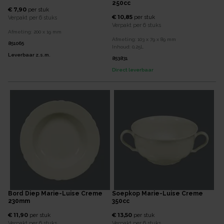
250cc
€ 7,90
per
stuk
€ 10,85
per
stuk
Verpakt per
6 stuks
Verpakt per
6 stuks
Afmeting:
200 x 19
mm
Afmeting:
103 x 79 x 89
mm
851065
Inhoud:
0,25
L
Leverbaar z.s.m.
853831
Direct leverbaar
Bord Diep Marie-Luise Creme
Soepkop Marie-Luise Creme
230mm
350cc
€ 11,90
€ 13,50
per
stuk
per
stuk
Verpakt per
6 stuks
Verpakt per
6 stuks