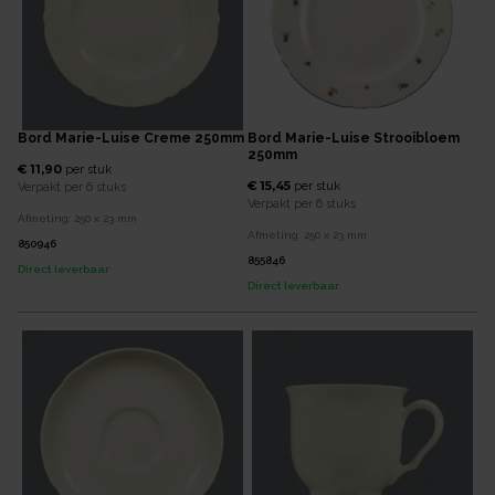
Bord Marie-Luise Creme 250mm
Bord Marie-Luise Strooibloem
250mm
€ 11,90
per
stuk
€ 15,45
per
stuk
Verpakt per
6 stuks
Verpakt per
6 stuks
Afmeting:
250 x 23
mm
Afmeting:
250 x 23
mm
850946
855846
Direct leverbaar
Direct leverbaar