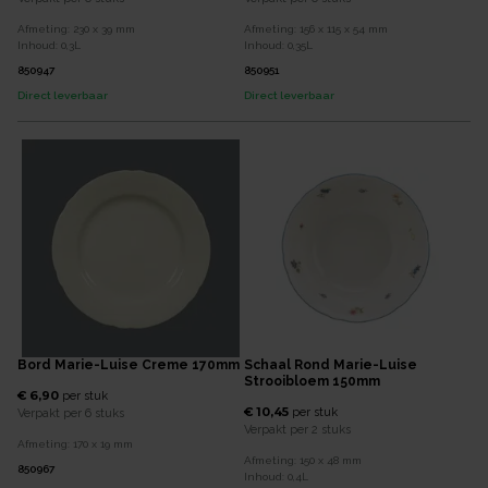
Afmeting:
230 x 39
mm
Afmeting:
156 x 115 x 54
mm
Inhoud:
0,3
L
Inhoud:
0,35
L
850947
850951
Direct leverbaar
Direct leverbaar
Bord Marie-Luise Creme 170mm
Schaal Rond Marie-Luise
Strooibloem 150mm
€ 6,90
per
stuk
€ 10,45
per
stuk
Verpakt per
6 stuks
Verpakt per
2 stuks
Afmeting:
170 x 19
mm
Afmeting:
150 x 48
mm
850967
Inhoud:
0,4
L