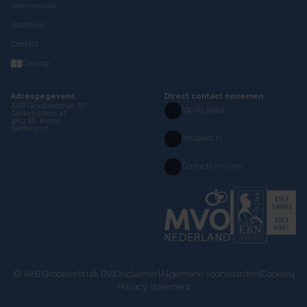
Testimonials
Vacatures
Contact
Catalogi
Adresgegevens
Direct contact opnemen
AKB Grootverbruik BV
030 69 50814
Takkebijsters 47
4817 BL Breda
Nederland
info@akb.nl
Contactformulier
© AKB Grootverbruik BV
|
Disclaimer
|
Algemene voorwaarden
|
Cookies
|
Privacy statement