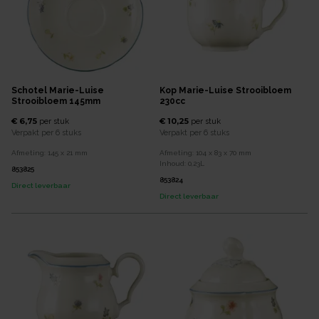
Schotel Marie-Luise
Kop Marie-Luise Strooibloem
Strooibloem 145mm
230cc
€ 6,75
€ 10,25
per
stuk
per
stuk
Verpakt per
6 stuks
Verpakt per
6 stuks
Afmeting:
145 x 21
mm
Afmeting:
104 x 83 x 70
mm
Inhoud:
0,23
L
853825
853824
Direct leverbaar
Direct leverbaar